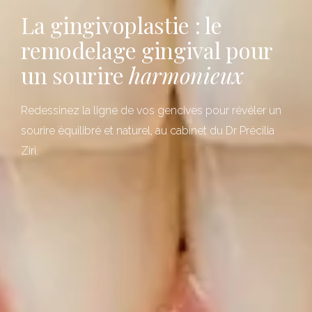
La gingivoplastie : le
remodelage gingival pour
un sourire
harmonieux
Redessinez la ligne de vos gencives pour révéler un
sourire équilibré et naturel, au cabinet du Dr Précilia
Ziri.