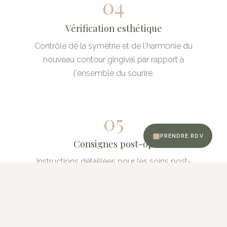
04
Vérification esthétique
Contrôle de la symétrie et de l'harmonie du
nouveau contour gingival par rapport à
l'ensemble du sourire.
05
PRENDRE RDV
Consignes post-op
Instructions détaillées pour les soins post-
opératoires : alimentation douce, hygiène
adaptée, anti-inflammatoires si nécessaire.