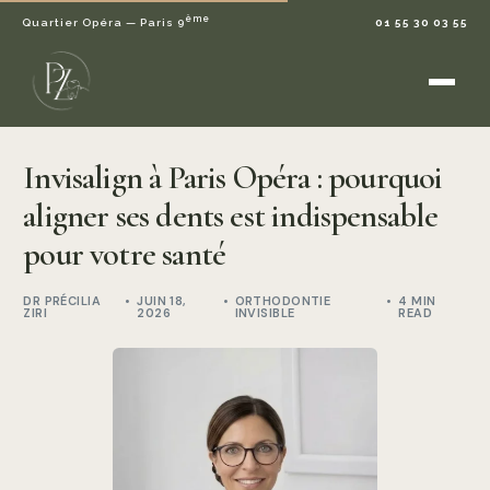
ème
Quartier Opéra — Paris 9
01 55 30 03 55
Invisalign à Paris Opéra : pourquoi
aligner ses dents est indispensable
pour votre santé
DR PRÉCILIA
JUIN 18,
ORTHODONTIE
4 MIN
ZIRI
2026
INVISIBLE
READ